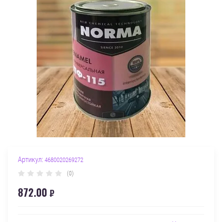
Артикул:
4680020269272
(0)
872.00
₽