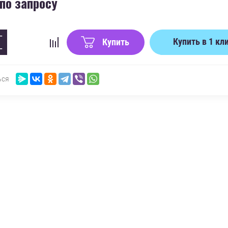
по запросу
−
Купить в 1 кл
Купить
+
ься