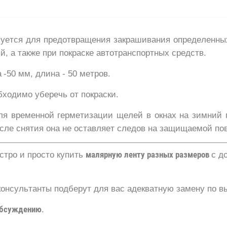
уется для предотвращения закрашивания определенных
, а также при покраске автотранспортных средств.
а
-50 мм, длина - 50 метров.
бходимо уберечь от покраски.
ля временной герметизации щелей в окнах на зимний 
осле снятия она не оставляет следов на защищаемой по
стро и просто купить
малярную ленту разных размеров
с д
консультанты подберут для вас адекватную замену по в
обсуждению
.