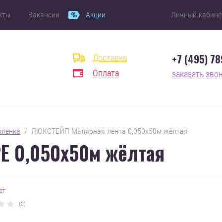
кты
Вакансии
Акции
Личный кабине
+7 (495) 7
Доставка
Оплата
заказать зво
 пленка
  /  ЛЮКСТЕЙП Малярная лента 0,050х50м жёлтая
E 0,050х50м жёлтая
ет
(0)