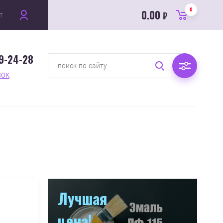
0
0.00
т
₽
89-24-28
нок
Лучшая
цена!