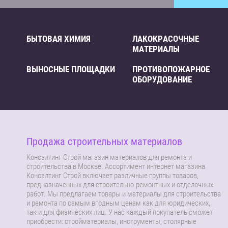
БЫТОВАЯ ХИМИЯ
ЛАКОКРАСОЧНЫЕ
МАТЕРИАЛЫ
ВЫНОСНЫЕ ПЛОЩАДКИ
ПРОТИВОПОЖАРНОЕ
ОБОРУДОВАНИЕ
Продажа строительных материалов
Консалтинг Строй магазин материалов для ремонта и
строительства в Москве. Ассортимент интернет магазина
Консалтинг Строй включает различные группы товаров,
предназначенных для строительно-ремонтных и отделочных
работ. Мы предлагаем товары и материалы для строительства
и ремонта по самым вгодным ценам как для юридических,
так и для физических лиц. У нас каждый покупатель сможет
приобрести: стройматериалы, инструменты, столярные