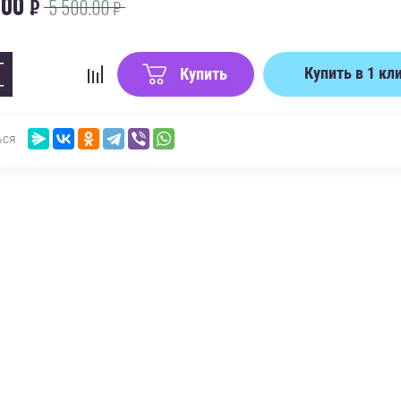
.00
₽
5 500.00
₽
−
Купить в 1 кл
Купить
+
ься