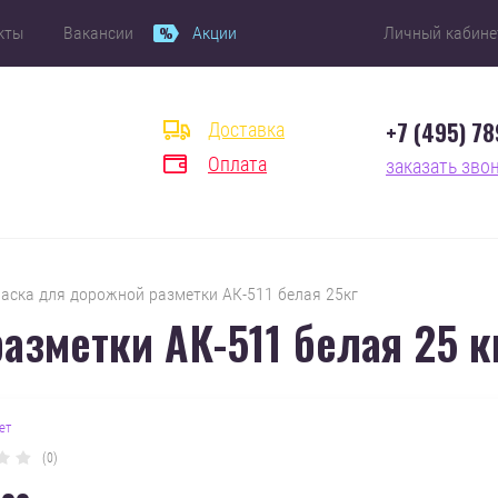
кты
Вакансии
Акции
Личный кабине
+7 (495) 7
Доставка
Оплата
заказать зво
Краска для дорожной разметки АК-511 белая 25кг
азметки АК-511 белая 25 к
ет
(0)