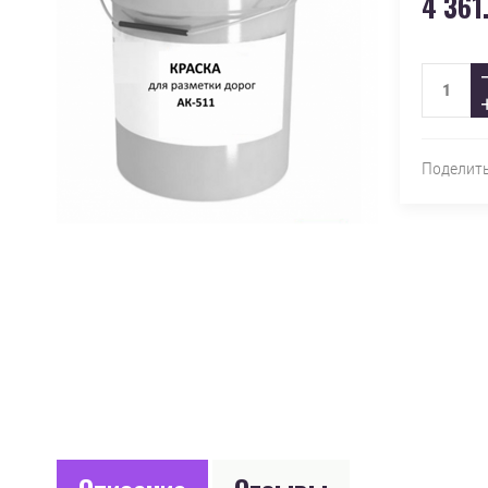
4 361
Поделит