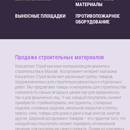
МАТЕРИАЛЫ
ВЫНОСНЫЕ ПЛОЩАДКИ
ПРОТИВОПОЖАРНОЕ
ОБОРУДОВАНИЕ
Продажа строительных материалов
Консалтинг Строй магазин материалов для ремонта и
строительства в Москве. Ассортимент интернет магазина
Консалтинг Строй включает различные группы товаров,
предназначенных для строительно-ремонтных и отделочных
работ. Мы предлагаем товары и материалы для строительства
и ремонта по самым вгодным ценам как для юридических,
так и для физических лиц. У нас каждый покупатель сможет
приобрести: стройматериалы, инструменты, столярные
изделия, скобяные изделия, напольное покрытие и плитку,
краску, клеи, товары для дома и дачи и еще многое, многое
другое. Широкий ассортимент товаров – это гарантия того, что
каждый наш покупатель сможет подобрать оптимальное
решение для реализации своего проекта. Одним из ключевых