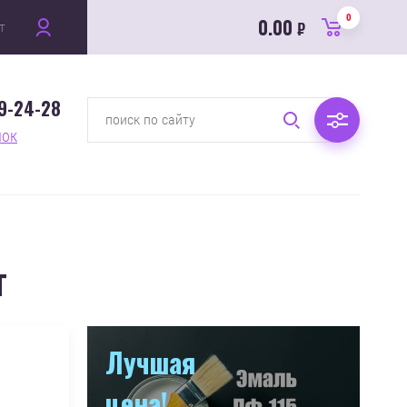
0
0.00
т
₽
89-24-28
нок
г
Лучшая
цена!